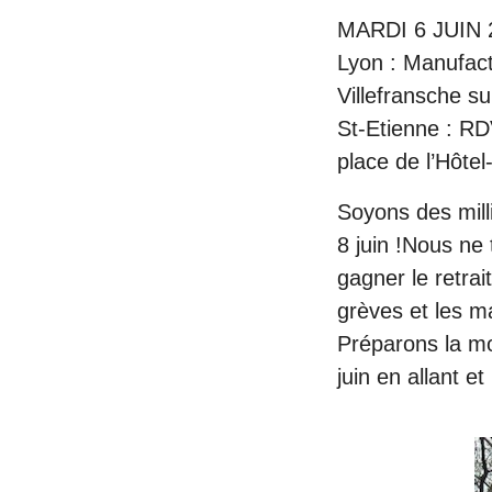
MARDI 6 JUIN 
Lyon : Manufac
Villefransche s
St-Etienne : RD
place de l’Hôtel-
Soyons des milli
8 juin !Nous ne
gagner le retrai
grèves et les ma
Préparons la mob
juin en allant et