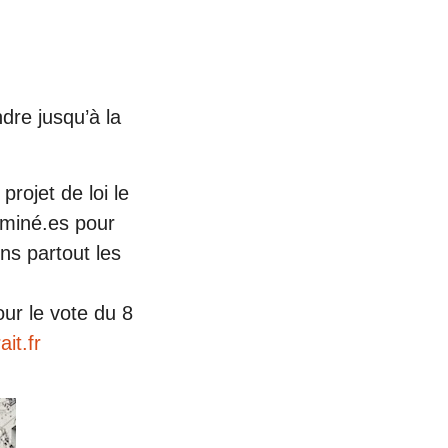
dre jusqu’à la
rojet de loi le
rminé.es pour
ons partout les
our le vote du 8
ait.fr