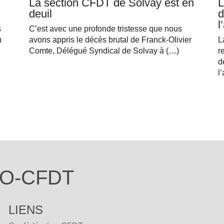
La section CFDT de Solvay est en
L
deuil
d
l
s
C’est avec une profonde tristesse que nous
u
avons appris le décès brutal de Franck-Olivier
L
Comte, Délégué Syndical de Solvay à (…)
r
d
l
O-CFDT
LIENS