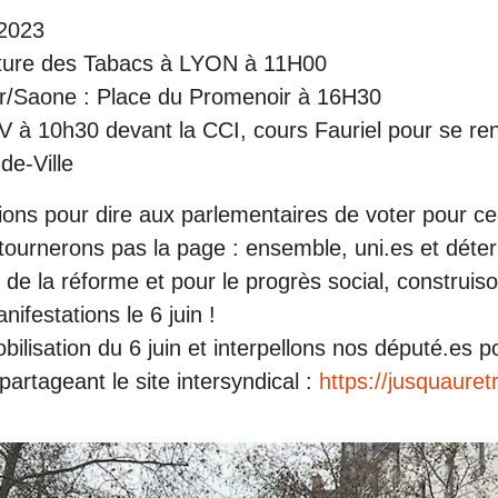
2023
ture des Tabacs à LYON à 11H00
ur/Saone : Place du Promenoir à 16H30
V à 10h30 devant la CCI, cours Fauriel pour se ren
de-Ville
ons pour dire aux parlementaires de voter pour ce p
 tournerons pas la page : ensemble, uni.es et déte
t de la réforme et pour le progrès social, construis
nifestations le 6 juin !
ilisation du 6 juin et interpellons nos député.es p
 partageant le site intersyndical :
https://jusquauretr