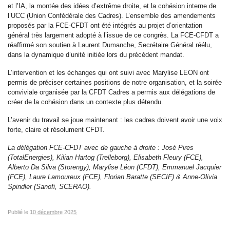
et l’IA, la montée des idées d’extrême droite, et la cohésion interne de
l’UCC (Union Confédérale des Cadres). L’ensemble des amendements
proposés par la FCE-CFDT ont été intégrés au projet d’orientation
général très largement adopté à l’issue de ce congrès. La FCE-CFDT a
réaffirmé son soutien à Laurent Dumanche, Secrétaire Général réélu,
dans la dynamique d’unité initiée lors du précédent mandat.
L’intervention et les échanges qui ont suivi avec Marylise LEON ont
permis de préciser certaines positions de notre organisation, et la soirée
conviviale organisée par la CFDT Cadres a permis aux délégations de
créer de la cohésion dans un contexte plus détendu.
L’avenir du travail se joue maintenant : les cadres doivent avoir une voix
forte, claire et résolument CFDT.
La délégation FCE-CFDT avec de gauche à droite : José Pires
(TotalEnergies), Kilian Hartog (Trelleborg), Elisabeth Fleury (FCE),
Alberto Da Silva (Storengy), Marylise Léon (CFDT), Emmanuel Jacquier
(FCE), Laure Lamoureux (FCE), Florian Baratte (SECIF) & Anne-Olivia
Spindler (Sanofi, SCERAO).
Publié le
10 décembre 2025