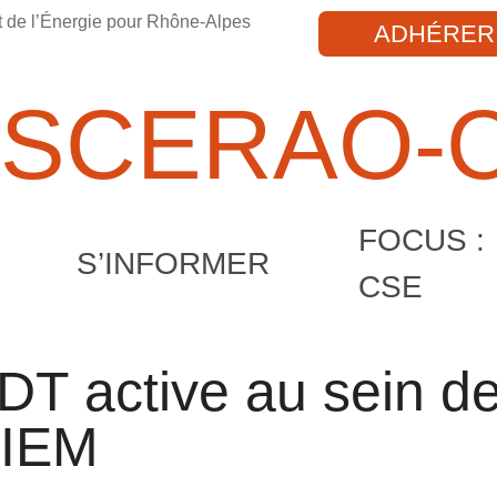
t de l’Énergie pour Rhône-Alpes
ADHÉRER
SCERAO-
FOCUS :
S’INFORMER
CSE
DT active au sein d
IEM