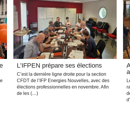
ne
L’IFPEN prépare ses élections
A
a
C’est la dernière ligne droite pour la section
de
CFDT de l’IFP Energies Nouvelles, avec des
L
élections professionnelles en novembre. Afin
r
de les (…)
d
d