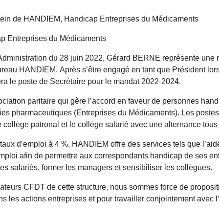
sein de HANDIEM, Handicap Entreprises du Médicaments
 Entreprises du Médicaments
Administration du 28 juin 2022, Gérard BERNE représente une n
reau HANDIEM. Après s’être engagé en tant que Président lor
era le poste de Secrétaire pour le mandat 2022-2024.
iation paritaire qui gère l’accord en faveur de personnes han
ies pharmaceutiques (Entreprises du Médicaments). Les postes 
le collège patronal et le collège salarié avec une alternance tous
 taux d’emploi à 4 %, HANDIEM offre des services tels que l’aid
emploi afin de permettre aux correspondants handicap de ses en
es salariés, former les managers et sensibiliser les collègues.
rateurs CFDT de cette structure, nous sommes force de propositi
ns les actions entreprises et pour travailler conjointement avec 